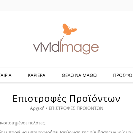
ΤΑΙΡΙΑ
ΚΑΡΙΕΡΑ
ΘΈΛΩ ΝΑ ΜΆΘΩ
ΠΡΟΣΦΟ
Επιστροφές Προϊόντων
Αρχική
/
ΕΠΙΣΤΡΟΦΈΣ ΠΡΟΪΌΝΤΩΝ
ανοποιημένοι πελάτες.
ών μπορεί να υπαναχωρήσει (ακύρωση της σύμβασης) χωρίς να 