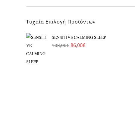
Τυχαία Επιλογή Προϊόντων
SENSITIVE CALMING SLEEP
86,00
€
108,00
€
Original price was: 108,00€.
Η τρέχουσα τιμή είναι: 8