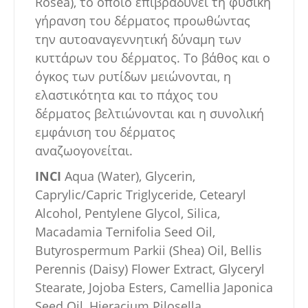
Rosea), το οποίο επιβραδύνει τη φυσική
γήρανση του δέρματος προωθώντας
την αυτοαναγεννητική δύναμη των
κυττάρων του δέρματος. Το βάθος και ο
όγκος των ρυτίδων μειώνονται, η
ελαστικότητα και το πάχος του
δέρματος βελτιώνονται και η συνολική
εμφάνιση του δέρματος
αναζωογονείται.
INCI
Aqua (Water), Glycerin,
Caprylic/Capric Triglyceride, Cetearyl
Alcohol, Pentylene Glycol, Silica,
Macadamia Ternifolia Seed Oil,
Butyrospermum Parkii (Shea) Oil, Bellis
Perennis (Daisy) Flower Extract, Glyceryl
Stearate, Jojoba Esters, Camellia Japonica
Seed Oil, Hieracium Pilosella