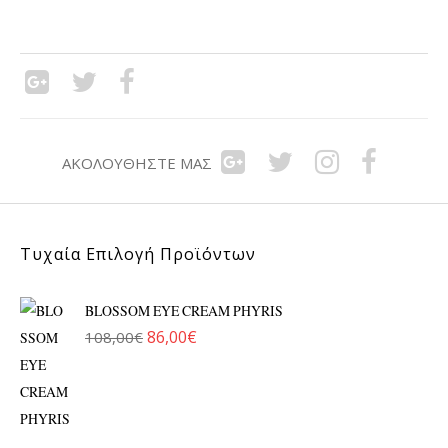
ΑΚΟΛΟΥΘΉΣΤΕ ΜΑΣ
Τυχαία Επιλογή Προϊόντων
BLOSSOM EYE CREAM PHYRIS
86,00
€
108,00
€
Original price was: 108,00€.
Η τρέχουσα τιμή είναι: 86,00€.