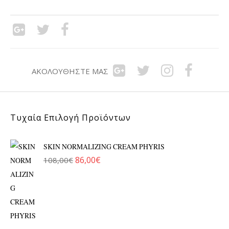
ΑΚΟΛΟΥΘΉΣΤΕ ΜΑΣ
Τυχαία Επιλογή Προϊόντων
SKIN NORMALIZING CREAM PHYRIS
86,00
€
108,00
€
Original price was: 108,00€.
Η τρέχουσα τιμή είναι: 86,00€.