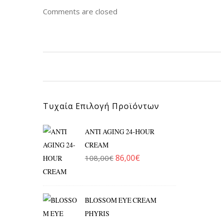
Comments are closed
Τυχαία Επιλογή Προϊόντων
ANTI AGING 24-HOUR
CREAM
86,00
€
108,00
€
Original price was: 108,00€.
Η τρέχουσα τιμή είναι: 86
BLOSSOM EYE CREAM
PHYRIS