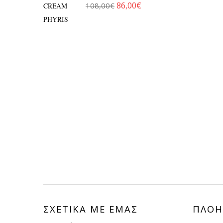
86,00
€
108,00
€
Original price was: 108,00€.
Η τρέχουσα τιμή είναι: 86
ΣΧΕΤΙΚΑ ΜΕ ΕΜΑΣ
ΠΛΟΗ