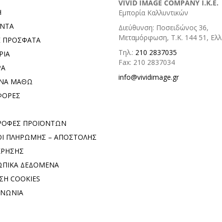
VIVID IMAGE COMPANY I.K.E.
Η
Εμπορία Καλλυντικών
ΟΝΤΑ
Διεύθυνση: Ποσειδώνος 36,
Μεταμόρφωση, Τ.Κ. 144 51, Ελ
Ε ΠΡΟΣΦΑΤΑ
Τηλ.:
210 2837035
ΡΙΑ
Fax: 210 2837034
ΡΑ
info@vividimage.gr
 ΝΑ ΜΑΘΩ
ΦΟΡΕΣ
ΡΟΦΕΣ ΠΡΟΪΟΝΤΩΝ
Ι ΠΛΗΡΩΜΗΣ – ΑΠΟΣΤΟΛΗΣ
ΧΡΗΣΗΣ
ΠΙΚΑ ΔΕΔΟΜΕΝΑ
ΣΗ COOKIES
ΙΝΩΝΙΑ