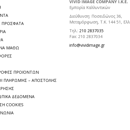
VIVID IMAGE COMPANY I.K.E.
Η
Εμπορία Καλλυντικών
ΟΝΤΑ
Διεύθυνση: Ποσειδώνος 36,
Μεταμόρφωση, Τ.Κ. 144 51, Ελ
Ε ΠΡΟΣΦΑΤΑ
Τηλ.:
210 2837035
ΡΙΑ
Fax: 210 2837034
ΡΑ
info@vividimage.gr
 ΝΑ ΜΑΘΩ
ΦΟΡΕΣ
ΡΟΦΕΣ ΠΡΟΪΟΝΤΩΝ
Ι ΠΛΗΡΩΜΗΣ – ΑΠΟΣΤΟΛΗΣ
ΧΡΗΣΗΣ
ΠΙΚΑ ΔΕΔΟΜΕΝΑ
ΣΗ COOKIES
ΙΝΩΝΙΑ