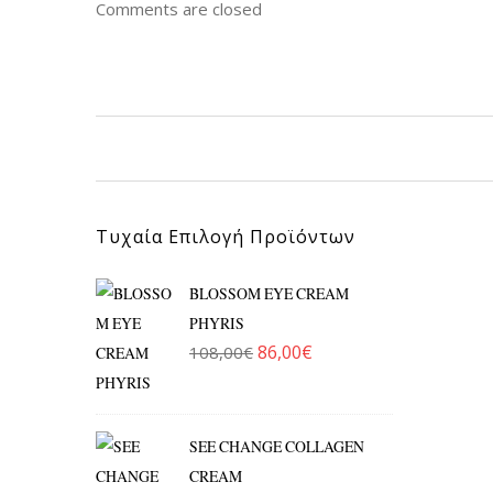
Comments are closed
Τυχαία Επιλογή Προϊόντων
BLOSSOM EYE CREAM
PHYRIS
86,00
€
108,00
€
Original price was: 108,00€.
Η τρέχουσα τιμή είναι: 86
SEE CHANGE COLLAGEN
CREAM