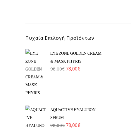
Τυχαία Επιλογή Προϊόντων
EYE ZONE GOLDEN CREAM
& MASK PHYRIS
78,00
€
98,00
€
Original price was: 98,00€.
Η τρέχουσα τιμή είναι: 78,
AQUACTIVE HYALURON
SERUM
78,00
€
98,00
€
Original price was: 98,00€.
Η τρέχουσα τιμή είναι: 78,