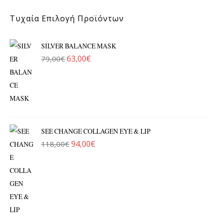
Τυχαία Επιλογή Προϊόντων
SILVER BALANCE MASK
63,00
€
79,00
€
Original price was: 79,00€.
Η τρέχουσα τιμή είναι: 63,00€.
SEE CHANGE COLLAGEN EYE & LIP
94,00
€
118,00
€
Original price was: 118,00€.
Η τρέχουσα τιμή είναι: 94,00€.