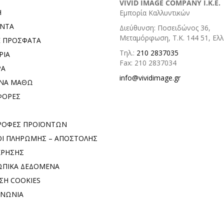
VIVID IMAGE COMPANY I.K.E.
Η
Εμπορία Καλλυντικών
ΟΝΤΑ
Διεύθυνση: Ποσειδώνος 36,
Μεταμόρφωση, Τ.Κ. 144 51, Ελ
Ε ΠΡΟΣΦΑΤΑ
Τηλ.:
210 2837035
ΡΙΑ
Fax: 210 2837034
ΡΑ
info@vividimage.gr
 ΝΑ ΜΑΘΩ
ΦΟΡΕΣ
ΡΟΦΕΣ ΠΡΟΪΟΝΤΩΝ
Ι ΠΛΗΡΩΜΗΣ – ΑΠΟΣΤΟΛΗΣ
ΧΡΗΣΗΣ
ΠΙΚΑ ΔΕΔΟΜΕΝΑ
ΣΗ COOKIES
ΙΝΩΝΙΑ