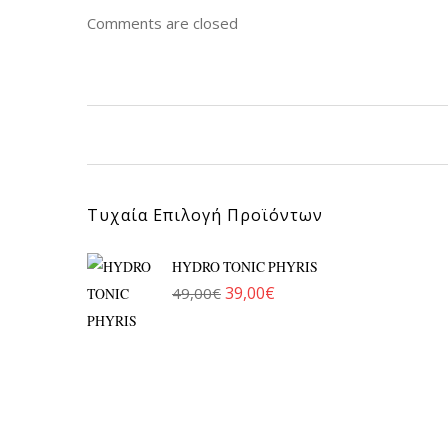
Comments are closed
Τυχαία Επιλογή Προϊόντων
HYDRO TONIC PHYRIS
39,00
€
49,00
€
Original price was: 49,00€.
Η τρέχουσα τιμή είναι: 39,