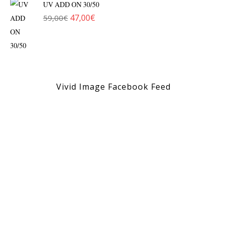
UV ADD ON 30/50
47,00
€
59,00
€
Original price was: 59,00€.
Η τρέχουσα τιμή είναι: 47,00€.
Vivid Image Facebook Feed