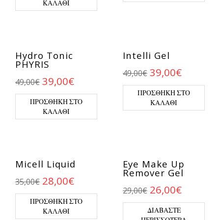
ΚΑΛΆΘΙ
Hydro Tonic
Intelli Gel
PHYRIS
Original price 
Η τρέχο
39,00
€
49,00
€
Original price was: 49,00€.
Η τρέχουσα τιμή είναι: 39,00€
39,00
€
49,00
€
ΠΡΟΣΘΉΚΗ ΣΤΟ
ΠΡΟΣΘΉΚΗ ΣΤΟ
ΚΑΛΆΘΙ
ΚΑΛΆΘΙ
Micell Liquid
Eye Make Up
Remover Gel
Original price was: 35,00€.
Η τρέχουσα τιμή είναι: 28,00€
28,00
€
35,00
€
Original price 
Η τρέχο
26,00
€
29,00
€
ΠΡΟΣΘΉΚΗ ΣΤΟ
ΔΙΑΒΆΣΤΕ
ΚΑΛΆΘΙ
ΠΕΡΙΣΣΌΤΕΡΑ