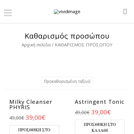
Καθαρισμός προσώπου
Αρχική σελίδα
/ ΚΑΘΑΡΙΣΜΌΣ ΠΡΟΣΏΠΟΥ
Milky Cleanser
Astringent Tonic
PHYRIS
Original price 
Η τρέχο
39,00
€
49,00
€
Original price was: 49,00€.
Η τρέχουσα τιμή είναι: 39,00€
39,00
€
49,00
€
ΠΡΟΣΘΉΚΗ ΣΤΟ
ΠΡΟΣΘΉΚΗ ΣΤΟ
ΚΑΛΆΘΙ