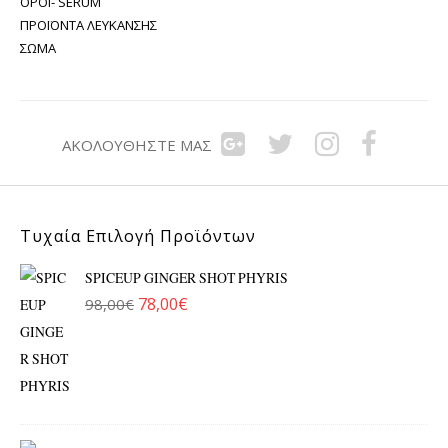
ΟΡΟΊ- SERUM
ΠΡΟΪΌΝΤΑ ΛΕΎΚΑΝΣΗΣ
ΣΏΜΑ
ΑΚΟΛΟΥΘΉΣΤΕ ΜΑΣ
Τυχαία Επιλογή Προϊόντων
SPICEUP GINGER SHOT PHYRIS
78,00
€
98,00
€
Original price was: 98,00€.
Η τρέχουσα τιμή είναι: 78,00€.