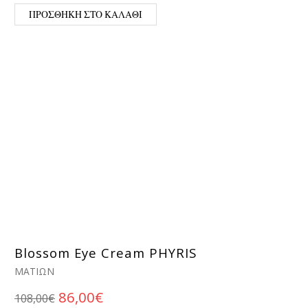
ΠΡΟΣΘΉΚΗ ΣΤΟ ΚΑΛΆΘΙ
Blossom Eye Cream PHYRIS
ΜΑΤΙΏΝ
Original price was: 108,00€.
Η τρέχουσα τιμή είναι: 86,00€
86,00
€
108,00
€