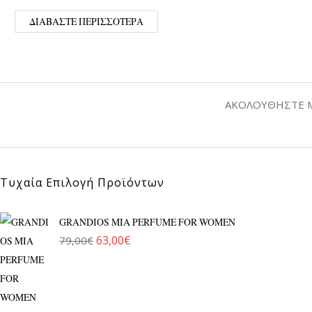
ΔΙΑΒΆΣΤΕ ΠΕΡΙΣΣΌΤΕΡΑ
ΑΚΟΛΟΥΘΉΣΤΕ 
Τυχαία Επιλογή Προϊόντων
GRANDIOS MIA ΡERFUME FOR WOMEN
63,00
€
79,00
€
Original price was: 79,00€.
Η τρέχουσα τιμή είναι: 63,00€.