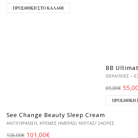
ΠΡΟΣΘΉΚΗ ΣΤΟ ΚΑΛΆΘΙ
BB Ultimat
ΘΕΡΑΠΕΊΕΣ – 
Origi
55,0
69,00
€
ΠΡΟΣΘΉΚΗ 
See Change Beauty Sleep Cream
,
ΑΝΤΙΓΉΡΑΝΣΗ
ΚΡΈΜΕΣ ΗΜΈΡΑΣ/ ΝΎΧΤΑΣ/ 24ΏΡΕΣ
Original price was: 126,00€.
Η τρέχουσα τιμή είναι: 101,0
101,00
€
126,00
€