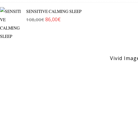
SENSITIVE CALMING SLEEP
86,00
€
108,00
€
Original price was: 108,00€.
Η τρέχουσα τιμή είναι: 86,00€.
Vivid Imag