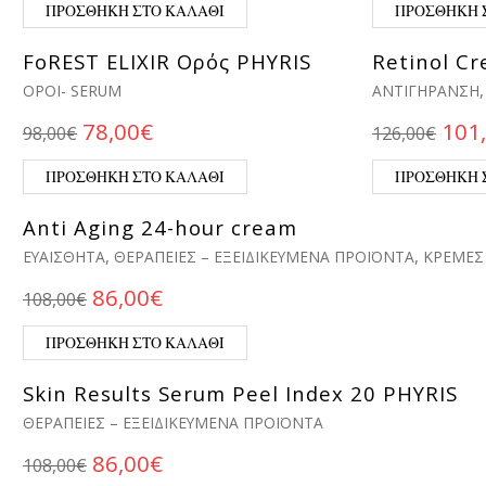
ΠΡΟΣΘΉΚΗ ΣΤΟ ΚΑΛΆΘΙ
ΠΡΟΣΘΉΚΗ 
FoREST ELIXIR Ορός PHYRIS
Retinol Cr
ΟΡΟΊ- SERUM
ΑΝΤΙΓΉΡΑΝΣΗ
Original price was: 98,00€.
Η τρέχουσα τιμή είναι: 78,00€.
Orig
78,00
€
101
98,00
€
126,00
€
ΠΡΟΣΘΉΚΗ ΣΤΟ ΚΑΛΆΘΙ
ΠΡΟΣΘΉΚΗ 
Anti Aging 24-hour cream
,
,
ΕΥΑΊΣΘΗΤΑ
ΘΕΡΑΠΕΊΕΣ – ΕΞΕΙΔΙΚΕΥΜΈΝΑ ΠΡΟΪΌΝΤΑ
ΚΡΈΜΕΣ
Original price was: 108,00€.
Η τρέχουσα τιμή είναι: 86,00€
86,00
€
108,00
€
ΠΡΟΣΘΉΚΗ ΣΤΟ ΚΑΛΆΘΙ
Skin Results Serum Peel Index 20 PHYRIS
ΘΕΡΑΠΕΊΕΣ – ΕΞΕΙΔΙΚΕΥΜΈΝΑ ΠΡΟΪΌΝΤΑ
Original price was: 108,00€.
Η τρέχουσα τιμή είναι: 86,00€
86,00
€
108,00
€