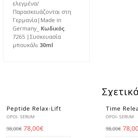
ελεγμένα/
Παρασκευάζονται στη
Γερμανία|Made in
Germany_
Κωδικός
7265 |Συσκευασία
μπουκάλι
30
ml
Σχετικ
Peptide Relax-Lift
Time Relea
ΟΡΟΊ- SERUM
ΟΡΟΊ- SERUM
Original price was: 98,00€.
Η τρέχουσα τιμή είναι: 78,00€.
Origi
78,00
€
78,0
98,00
€
98,00
€