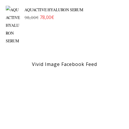
AQUACTIVE HYALURON SERUM
78,00
€
98,00
€
Original price was: 98,00€.
Η τρέχουσα τιμή είναι: 78,00€.
Vivid Image Facebook Feed