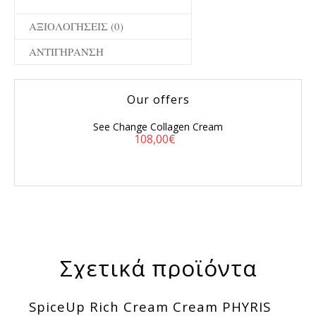
ΑΞΙΟΛΟΓΉΣΕΙΣ (0)
ΑΝΤΙΓΉΡΑΝΣΗ
Our offers
See Change Collagen Cream
Original price was: 136,00€.
Η τρέχουσα τιμή είναι: 1
108,00
€
Σχετικά προϊόντα
SpiceUp Rich Cream Cream PHYRIS