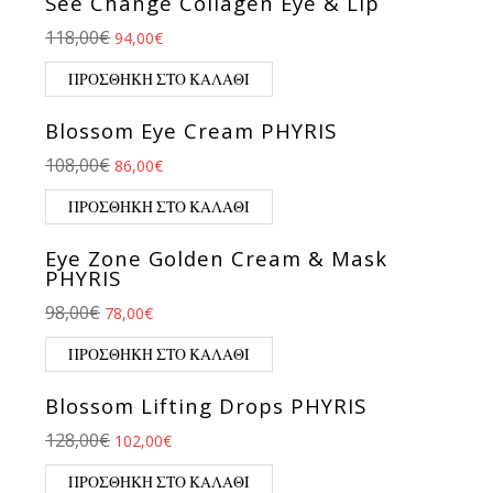
See Change Collagen Eye & Lip
Original price was: 118,00€.
Η τρέχουσα τιμή είναι: 94,00€.
118,00
€
94,00
€
ΠΡΟΣΘΉΚΗ ΣΤΟ ΚΑΛΆΘΙ
Blossom Eye Cream PHYRIS
Original price was: 108,00€.
Η τρέχουσα τιμή είναι: 86,00€.
108,00
€
86,00
€
ΠΡΟΣΘΉΚΗ ΣΤΟ ΚΑΛΆΘΙ
Eye Zone Golden Cream & Mask
PHYRIS
Original price was: 98,00€.
Η τρέχουσα τιμή είναι: 78,00€.
98,00
€
78,00
€
ΠΡΟΣΘΉΚΗ ΣΤΟ ΚΑΛΆΘΙ
Blossom Lifting Drops PHYRIS
Original price was: 128,00€.
Η τρέχουσα τιμή είναι: 102,00€.
128,00
€
102,00
€
ΠΡΟΣΘΉΚΗ ΣΤΟ ΚΑΛΆΘΙ