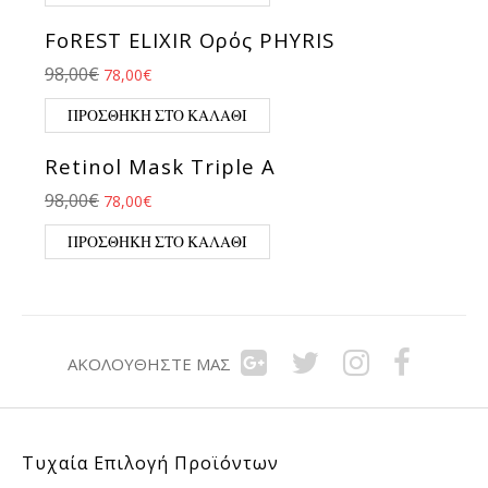
FoREST ELIXIR Ορός PHYRIS
Original price was: 98,00€.
Η τρέχουσα τιμή είναι: 78,00€.
98,00
€
78,00
€
ΠΡΟΣΘΉΚΗ ΣΤΟ ΚΑΛΆΘΙ
Retinol Mask Triple A
Original price was: 98,00€.
Η τρέχουσα τιμή είναι: 78,00€.
98,00
€
78,00
€
ΠΡΟΣΘΉΚΗ ΣΤΟ ΚΑΛΆΘΙ
ΑΚΟΛΟΥΘΉΣΤΕ ΜΑΣ
Τυχαία Επιλογή Προϊόντων