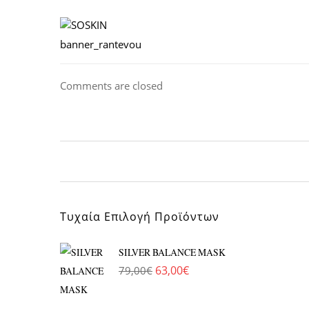
banner_rantevou
Comments are closed
Τυχαία Επιλογή Προϊόντων
SILVER BALANCE MASK
63,00
€
79,00
€
Original price was: 79,00€.
Η τρέχουσα τιμή είναι: 63