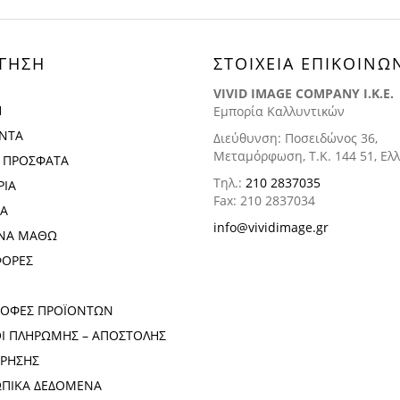
ΓΗΣΗ
ΣΤΟΙΧΕΙΑ ΕΠΙΚΟΙΝΩ
VIVID IMAGE COMPANY I.K.E.
Η
Εμπορία Καλλυντικών
ΝΤΑ
Διεύθυνση: Ποσειδώνος 36,
Μεταμόρφωση, Τ.Κ. 144 51, Ελ
Ε ΠΡΟΣΦΑΤΑ
Τηλ.:
210 2837035
ΡΙΑ
Fax: 210 2837034
ΡΑ
info@vividimage.gr
ΝΑ ΜΑΘΩ
ΦΟΡΕΣ
ΡΟΦΕΣ ΠΡΟΪΟΝΤΩΝ
Ι ΠΛΗΡΩΜΗΣ – ΑΠΟΣΤΟΛΗΣ
ΧΡΗΣΗΣ
ΠΙΚΑ ΔΕΔΟΜΕΝΑ