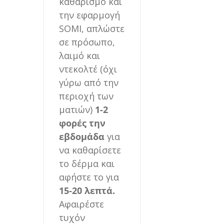
καθαρισμό και
την εφαρμογή
SOMI, απλώστε
σε πρόσωπο,
λαιμό και
ντεκολτέ (όχι
γύρω από την
περιοχή των
ματιών)
1-2
φορές την
εβδομάδα
για
να καθαρίσετε
το δέρμα και
αφήστε το για
15-20 λεπτά.
Αφαιρέστε
τυχόν