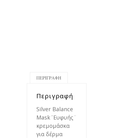
ΠΕΡΙΓΡΑΦΉ
Περιγραφή
Silver Balance
Mask
¨
Ευφυής¨
κρεμομάσκα
για δέρμα