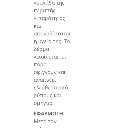
γυαλάδα της
περιττής
λιπαρότητας
και
αποκαθίσταται
η υγεία της. Το
δέρμα
λειαίνεται, οι
πόροι
σφίγγουν και
αναπνέει
ελεύθερο από
ρύπους και
σμήγμα.
ΕΦΑΡΜΟΓΗ
Μετά τον