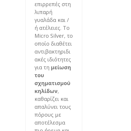
επιρρεπές στη
λιπαρή
γυαλάδα και /
ή ατέλειες. Το
Micro Silver, το
οποίο διαθέτει
αντιβακτηριδι
ακές ιδιότητες
για τη
μείωση
του
σχηματισμού
κηλίδων
,
καθαρίζει και
απαλύνει τους
πόρους με
αποτέλεσμα
πιο ήρεμη και