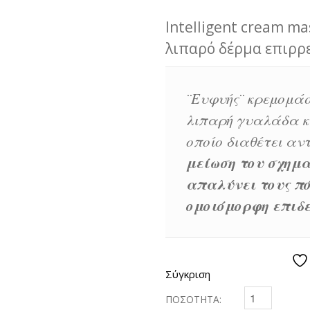
Intelligent cream m
λιπαρό δέρμα επιρρε
¨
Ευφυής¨ κρεμομάσ
λιπαρή γυαλάδα και 
οποίο διαθέτει αντ
μείωση του σχημα
απαλύνει τους π
ομοιόμορφη επιδ
Σύγκριση
ΠΟΣΟΤΗΤΑ:
SILVER BALANC